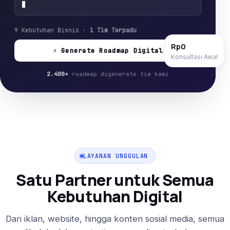
9 Kebutuhan Bisnis ·
1 Tim Terpadu
Rp0
⚡ Generate Roadmap Digital
Konsultasi Awal
2.400+
roadmap digenerate tim kami
LAYANAN UNGGULAN
Satu Partner untuk Semua
Kebutuhan Digital
Dari iklan, website, hingga konten sosial media, semua