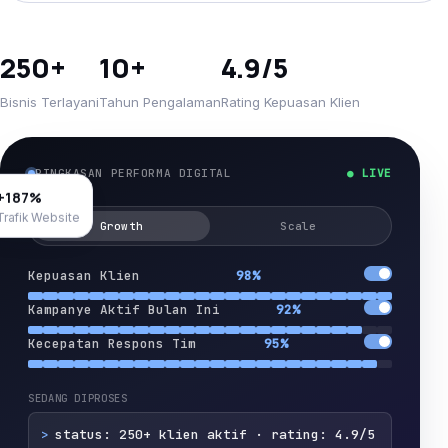
250+
10+
4.9/5
Bisnis Terlayani
Tahun Pengalaman
Rating Kepuasan Klien
RINGKASAN PERFORMA DIGITAL
● LIVE
+187%
Trafik Website
Growth
Scale
Kepuasan Klien
98%
Kampanye Aktif Bulan Ini
92%
Kecepatan Respons Tim
95%
SEDANG DIPROSES
>
status: 250+ klien aktif · rating: 4.9/5