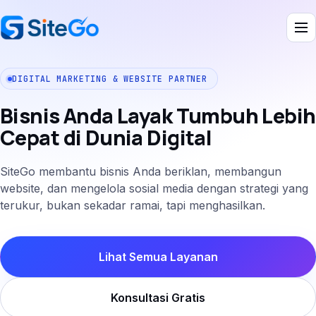
DIGITAL MARKETING & WEBSITE PARTNER
Bisnis Anda Layak Tumbuh Lebih
Jasa Iklan Meta Ads
Cepat di Dunia Digital
Jasa Iklan Meta Ads Corporate
Jasa Iklan Google Ads
SiteGo membantu bisnis Anda beriklan, membangun
website, dan mengelola sosial media dengan strategi yang
Jasa Iklan TikTok Ads
terukur, bukan sekadar ramai, tapi menghasilkan.
Jasa Pembuatan Website
Jasa SEO Website
Jasa Kelola Sosmed
Lihat Semua Layanan
Website & Aplikasi Custom
Konsultasi Gratis
Jasa Desain Grafis